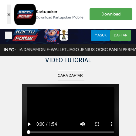
Kartupoker
×
Download
Download Kartupoker Mobile
MASUK
DAFTAR
I MAYBANK MEGA DANAMON E-WALLET JAGO JENIUS OCBC PANIN PERM
INFO:
VIDEO TUTORIAL
CARA DAFTAR