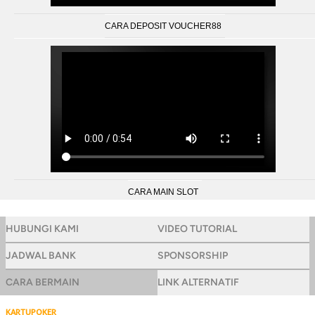
CARA DEPOSIT VOUCHER88
CARA MAIN SLOT
HUBUNGI KAMI
VIDEO TUTORIAL
JADWAL BANK
SPONSORSHIP
CARA BERMAIN
LINK ALTERNATIF
KARTUPOKER